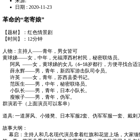
来源:
日期 : 2020-11-23
革命的
“老寄娘”
【题材】：红色情景剧
【时间】：
12
分钟
人物：主持人
——青年，男女皆可
黄球娣
——女，中年，光福潭西村村民，秘密联络员。
阿凤
——女，黄球娣的女儿（
岁都行，方便寻找合适
6~18
薛永辉
——男，青年，新四军游击队司令员。
许英
——女，青年，苏西县委书记。
范医生
——男，中年，秘密联络员。
小队长
——男，青年，日本小队长。
瘦猴子
——男，青年，伪军。
群演若干（上面演员可以客串）
道具
:
一道屏风、小矮凳、日本军服
套、伪军军服一套、戴刺
2
故事大纲：
幕启：主持人和几名现代演员拿着红旗和花篮上场，大家缅