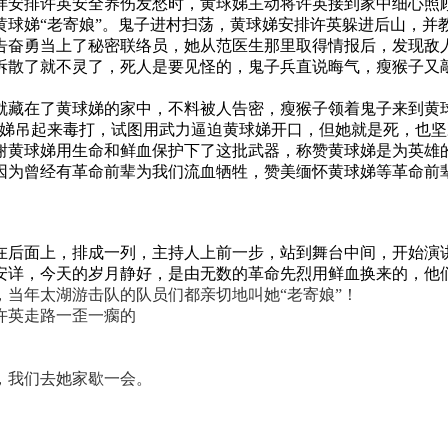
样安排许英安全养伤发愁时，黄球娣主动将许英接到家中细心照
黄球娣
“老寄娘”。鬼子进村扫荡，黄球娣安排许英躲进后山，并
告奋勇当上了秘密联络员，她从范医生那里取得情报后，发现敌
拆散了就不灵了，死人是要见怪的，鬼子兵直说晦气，瘦猴子又
就藏在了黄球娣的家中，不料被人告密，瘦猴子
领着鬼子来到黄
球娣吊起来毒打，试图用武力逼迫黄球娣开口，但她就是死，也
谢黄球娣用生命和鲜血保护下了这批武器，称赞黄球娣是为英雄的
因为曾经有革命前辈为我们流血牺牲，赞美缅怀黄球娣等革命前
在后面上，排成一列，主持人上前一步，站到舞台中间，开始演
安详，今天的岁月静好，是由无数的革命先烈用鲜血换来的，他
，当年太湖游击队的队员们都亲切地叫她
“老寄娘”！
许英走路一歪一瘸的
，我们去她家歇一会。