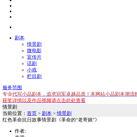
剧本
情景剧
微电影
宣传片
话剧
小戏
栏目剧
服务范围
专业
代写小品剧本，追求冠军卓越品质！本网站小品剧本潮流时尚
获奖详情以及作品视频请点击此处查看
情景剧
当前位置：
首页
>
剧本
>
情景剧
红色革命抗日故事情景剧《革命的“老寄娘”》
作者: