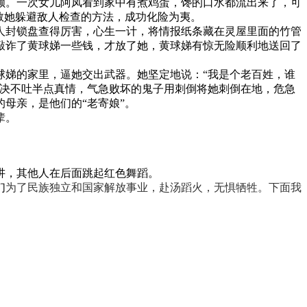
顾。一次女儿阿凤看到家中有煮鸡蛋，馋的口水都流出来了，可
教她躲避敌人检查的方法，成功化险为夷。
人封锁盘查得厉害，心生一计，将情报纸条藏在灵屋里面的竹管
敲诈了黄球娣一些钱，才放了她，黄球娣有惊无险顺利地送回了
球娣的家里，逼她交出武器。她坚定地说：
“我是个老百姓，谁
坚决不吐半点真情，气急败坏的鬼子用刺倒将她刺倒在地，危急
母亲，是他们的“老寄娘”。
辈。
讲，其他人在后面跳起红色舞蹈。
们
为了民族独立和国家
解放事业，赴汤蹈火，无惧牺牲。下面我