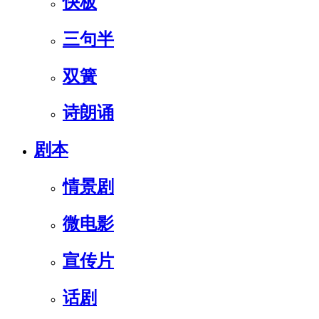
快板
三句半
双簧
诗朗诵
剧本
情景剧
微电影
宣传片
话剧