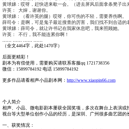
黄球娣：哎呀，赶快进来歇一会。（进去屏风后面拿条凳子出
许英：
大婶
，谢谢你。
黄球娣：（看许英的腿）哎呀，你可伤的不轻，需要养伤啊。
薛司令：是啊，可是鬼子最近搜查的厉害，我们找不到合适的
黄球娣：薛司令，就让许书记在我家休息吧，我来照顾她。
许英：
不行，我不能连累你啊！
…… …… …… ……
（全文4464字，此处1470字）
后面更精彩！
剧本为有偿使用，需要购买请联系客服qq 1721738356
微信：15899784192 电话 15899784192
更多作品请看相声小品剧本网：
http://www.xiaopin66.com
个人简介
相声、小品、微电影剧本屡获全国奖项，多次在舞台上表演或
视台等大型单位创作小品的经历，是深圳、广州很多曲艺团的
一、获奖情况：