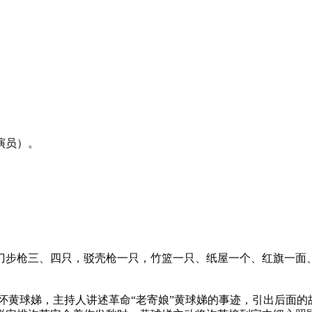
演员）。
刀步枪三、四只，驳壳枪一只，竹篮一只、纸屋一个、红旗一面
怀黄球娣，主持人讲述革命
“老寄娘”黄球娣的事迹，引出后面的