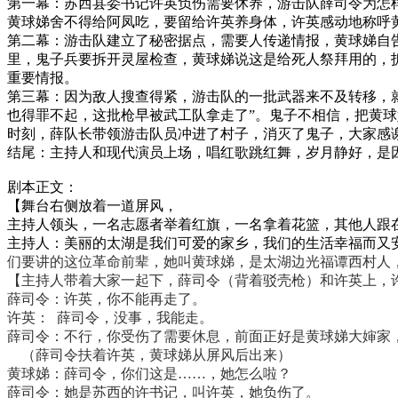
第一幕：苏西县委书记许英负伤需要休养，游击队薛司令为怎
黄球娣舍不得给阿凤吃，要留给许英养身体，许英感动地称呼
第二幕：游击队建立了秘密据点，需要人传递情报，黄球娣自
里，鬼子兵要拆开灵屋检查，黄球娣说这是给死人祭拜用的，
重要情报。
第三幕：因为敌人搜查得紧，游击队的一批武器来不及转移，
也得罪不起，这批枪早被武工队拿走了”。鬼子不相信，把黄
时刻，薛队长带领游击队员冲进了村子，消灭了鬼子，大家感
结尾：主持人和现代演员上场，唱红歌跳红舞，岁月静好，是
剧本正文：
【舞台右侧放着一道屏风，
主持人领头，一名志愿者举着红旗，一名拿着花篮，其他人跟
主持人：美丽的太湖是我们可爱的家乡，我们的生活幸福而又
们要讲的这位革命前辈，她叫黄球娣，是太湖边光福谭西村人
【主持人带着大家一起下，薛司令（背着驳壳枪）和许英上，
薛司令：许英，你不能再走了。
许英：
薛司令，没事，我能走。
薛司令：
不行，你受伤了需要休息，前面正好是黄球娣大婶家
（薛司令扶着许英，黄球娣从屏风后出来）
黄球娣：薛司令，你们这是
……，她怎么啦？
薛司令：她是苏西的许书记，叫许英，她负伤了。