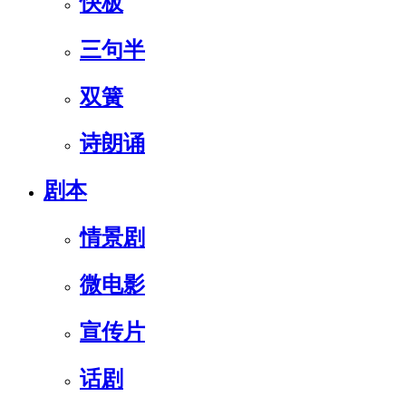
快板
三句半
双簧
诗朗诵
剧本
情景剧
微电影
宣传片
话剧