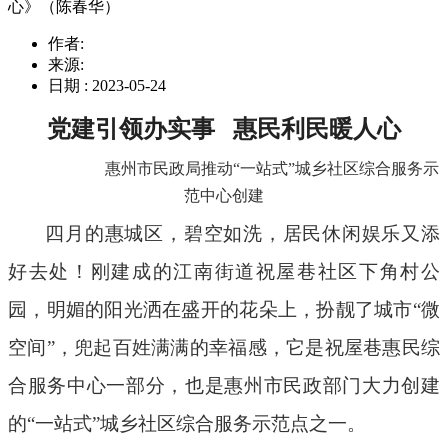
心》（陈春华）
作者:
来源:
日期 : 2023-05-24
党建引领办实事
惠民利民暖人心
惠州市民政局推动
“一站式”城乡社区综合服务示
范中心创建
四月
的
惠城区
，碧空如洗，
居民休闲娱乐
又
添
好去处！
刚建成的江南街道
祝屋巷社区下角村公
园
，明媚的阳光洒在
盛开的花朵上，
扮靓
了
城市
“微
空间”
，
兜起百姓满满的幸福感
，
它是祝屋巷惠民综
合服务中心一部分，也是惠州市
民政部门大力
创建
的
“一站式”城乡社区综合服务示范
点之一。