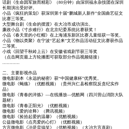
话剧《生命因军旅而精彩》（80分钟）由深圳福永杂技团在深圳
长期演出受好评。
小品《疯狂的策划》获深圳第十届“鹏城新人新作”全国曲艺征文
比赛三等奖。
大型舞台剧《生命的摆渡》在大冶市成功演出。
廉政小品《寸步难行》在北京纪委系统比赛获奖！
小品《春天里的小红帽》在上海浦东新区比赛儿童组获一等奖。
小品《物以类聚》在宁波“艺起来”文艺作品活动征文比赛获作品
二等奖。
小戏《回望千秋岭上云》在安徽省戏剧节获三等奖
（点击网页最上方轮播图可获取部分作品视频链接）
…………
二、主要影视作品
微电影剧本《永远的秘密》获“中国健康杯”优秀奖。
微电影《蝇殇》（优酷视频）（贵州兴仁县检察院反贪纪实作
品）
微电影《青春的淬炼》—在线播放—优酷网（四川营山消防大队
题材）
微电影《青春正阳光》（优酷视频）
微电影《爱的诠释》（腾讯视频）
微电影《捡拾起爱的温馨》（优酷视频）
公益微电影《点亮爱的心灯》（优酷视频）
方言微电影《冶是蛮搞笑》（优酷视频）（大冶方言喜剧）