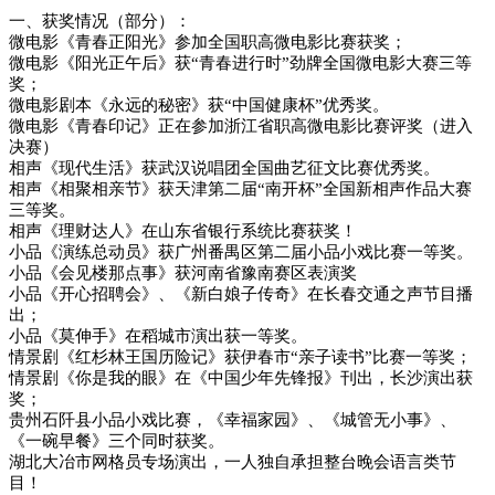
一、获奖情况（部分）：
微电影《青春正阳光》参加全国职高微电影比赛获奖；
微电影《阳光正午后》获“青春进行时”劲牌全国微电影大赛三等
奖；
微电影剧本《永远的秘密》获“中国健康杯”优秀奖。
微电影《青春印记》正在参加浙江省职高微电影比赛评奖（进入
决赛）
相声《现代生活》获武汉说唱团全国曲艺征文比赛优秀奖。
相声《相聚相亲节》获天津第二届“南开杯”全国新相声作品大赛
三等奖。
相声《理财达人》在山东省银行系统比赛获奖！
小品《演练总动员》获广州番禺区第二届小品小戏比赛一等奖。
小品《会见楼那点事》获河南省豫南赛区表演奖
小品《开心招聘会》、《新白娘子传奇》在长春交通之声节目播
出；
小品《莫伸手》在稻城市演出获一等奖。
情景剧《红杉林王国历险记》获伊春市“亲子读书”比赛一等奖；
情景剧《你是我的眼》在《中国少年先锋报》刊出，长沙演出获
奖；
贵州石阡县小品小戏比赛，《幸福家园》、《城管无小事》、
《一碗早餐》三个同时获奖。
湖北大冶市网格员专场演出，一人独自承担整台晚会语言类节
目！