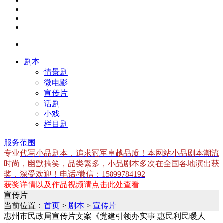
剧本
情景剧
微电影
宣传片
话剧
小戏
栏目剧
服务范围
专业
代写小品剧本，追求冠军卓越品质！本网站小品剧本潮流
时尚，幽默搞笑，品类繁多，小品剧本多次在全国各地演出获
奖，深受欢迎！电话/微信：15899784192
获奖详情以及作品视频请点击此处查看
宣传片
当前位置：
首页
>
剧本
>
宣传片
惠州市民政局宣传片文案《党建引领办实事 惠民利民暖人