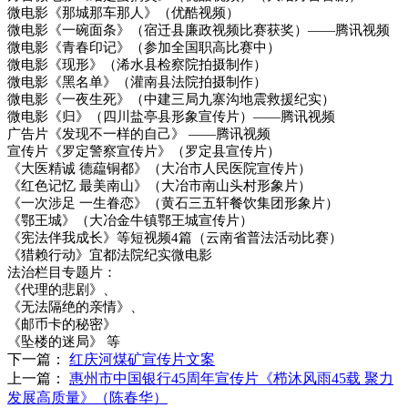
微电影《那城那车那人》（优酷视频）
微电影《一碗面条》（宿迁县廉政视频比赛获奖）——腾讯视频
微电影《青春印记》（参加全国职高比赛中）
微电影《现形》（浠水县检察院拍摄制作）
微电影《黑名单》（灌南县法院拍摄制作）
微电影《一夜生死》（中建三局九寨沟地震救援纪实）
微电影《归》（四川盐亭县形象宣传片）——腾讯视频
广告片《发现不一样的自己》 ——腾讯视频
宣传片《罗定警察宣传片》（罗定县宣传片）
《大医精诚 德藴铜都》（大冶市人民医院宣传片）
《红色记忆 最美南山》（大冶市南山头村形象片）
《一次涉足 一生眷恋》（黄石三五轩餐饮集团形象片）
《鄂王城》（大冶金牛镇鄂王城宣传片）
《宪法伴我成长》等短视频4篇（云南省普法活动比赛）
《猎赖行动》宜都法院纪实微电影
法治栏目专题片：
《代理的悲剧》、
《无法隔绝的亲情》、
《邮币卡的秘密》
《坠楼的迷局》 等
下一篇：
红庆河煤矿宣传片文案
上一篇：
惠州市中国银行45周年宣传片《栉沐风雨45载 聚力
发展高质量》（陈春华）