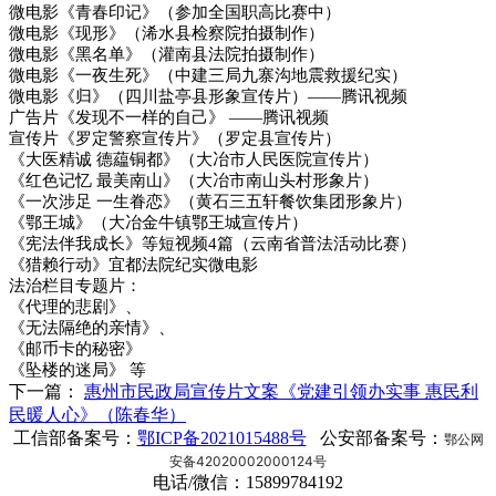
微电影《青春印记》（参加全国职高比赛中）
微电影《现形》（浠水县检察院拍摄制作）
微电影《黑名单》（灌南县法院拍摄制作）
微电影《一夜生死》（中建三局九寨沟地震救援纪实）
微电影《归》（四川盐亭县形象宣传片）——腾讯视频
广告片《发现不一样的自己》 ——腾讯视频
宣传片《罗定警察宣传片》（罗定县宣传片）
《大医精诚 德藴铜都》（大冶市人民医院宣传片）
《红色记忆 最美南山》（大冶市南山头村形象片）
《一次涉足 一生眷恋》（黄石三五轩餐饮集团形象片）
《鄂王城》（大冶金牛镇鄂王城宣传片）
《宪法伴我成长》等短视频4篇（云南省普法活动比赛）
《猎赖行动》宜都法院纪实微电影
法治栏目专题片：
《代理的悲剧》、
《无法隔绝的亲情》、
《邮币卡的秘密》
《坠楼的迷局》 等
下一篇：
惠州市民政局宣传片文案《党建引领办实事 惠民利
民暖人心》（陈春华）
工信部备案号：
鄂ICP备2021015488号
公安部备案号：
鄂公网
安备42020002000124号
电话/微信：15899784192