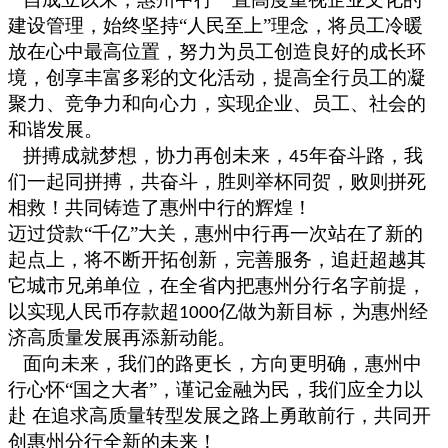
建设管理，始终坚持
“人民至上”理念，将员工冷暖
放在心中最高位置，努力为员工创造良好的成长环
境，创享丰富多彩的文化活动，提高全行员工的凝
聚力、竞争力和向心力，实现企业、员工、社会的
和谐发展。
拼搏成就梦想，协力再创未来，
年奋斗路，我
45
们一起同拼搏，共奋斗，胜则举杯同贺，败则拼死
相救！共同铸造了惠州中行的辉煌！
迈过贷款
“千亿”大关，惠州中行再一次站在了新的
起点上，将不断开拓创新，完善服务，追赶超越其
它城市兄弟单位，在全省内把惠州分行名字前提，
以实现人民币存款超
亿做为新目标，为惠州经
1000
济高质量发展再添新动能。
面向未来，我们的路更长，方向更明确，惠州中
行心怀
“国之大者”，谨记金融为民，我们应全力以
赴 在追求高质量转型发展之路上勇敢前行，共同开
创惠州分行全新的未来！