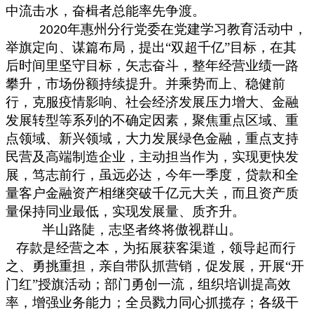
中流击水
，奋楫者总能率先争渡
。
年惠州分行党委在党建学习教育活动中，
2020
举旗定向、谋篇布局，提出“双超千亿”目标，在其
后时间里坚守目标，矢志奋斗，整年经营业绩一路
攀升，市场份额持续提升。并
乘势而上、稳健前
行
，克服疫情影响、社会经济发展压力增大、金融
发展转型等系列的不确定因素，聚焦重点区域、重
点领域、新兴领域，大力发展绿色金融，重点支持
民营及高端制造企业，主动担当作为，实现更快发
展，
笃志前行，虽远必达
，今年一季度，贷款和全
量客户金融资产相继突破千亿元大关，而且资产质
量保持同业最低，实现发展量、质齐升。
半山路陡，志坚者终将傲视群山。
存款是经营之本，为拓展获客渠道，领导
起而行
之、勇挑重担
，亲自带队抓营销，促发展，开展
“开
门红”授旗活动；部门勇创一流，组织培训提高效
率，增强业务能力；全员戮力同心抓揽存；各级干