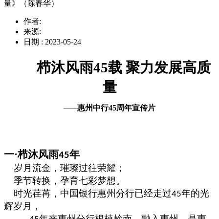
量》（陈春华）
作者:
来源:
日期 : 2023-05-24
栉沐风雨
45载 聚力发展高质
量
惠州中行
45周年宣传片
——
一
·
栉沐风雨
年
45
岁月流金，璀璨过往荣耀；
季节转换，孕育七彩梦想。
时光荏苒，中国银行惠州分行已经走过
年的光
45
辉岁月，
年来惠州分行根植岭南，融入惠州，是惠