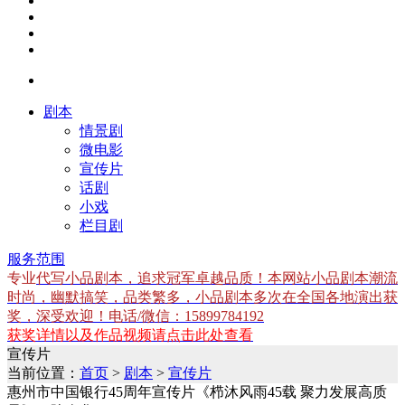
剧本
情景剧
微电影
宣传片
话剧
小戏
栏目剧
服务范围
专业
代写小品剧本，追求冠军卓越品质！本网站小品剧本潮流
时尚，幽默搞笑，品类繁多，小品剧本多次在全国各地演出获
奖，深受欢迎！电话/微信：15899784192
获奖详情以及作品视频请点击此处查看
宣传片
当前位置：
首页
>
剧本
>
宣传片
惠州市中国银行45周年宣传片《栉沐风雨45载 聚力发展高质