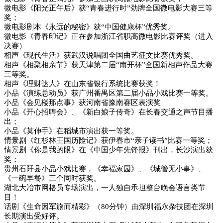
微电影《阳光正午后》获“青春进行时”劲牌全国微电影大赛三等
奖；
微电影剧本《永远的秘密》获“中国健康杯”优秀奖。
微电影《青春印记》正在参加浙江省职高微电影比赛评奖（进入
决赛）
相声《现代生活》获武汉说唱团全国曲艺征文比赛优秀奖。
相声《相聚相亲节》获天津第二届“南开杯”全国新相声作品大赛
三等奖。
相声《理财达人》在山东省银行系统比赛获奖！
小品《演练总动员》获广州番禺区第二届小品小戏比赛一等奖。
小品《会见楼那点事》获河南省豫南赛区表演奖
小品《开心招聘会》、《新白娘子传奇》在长春交通之声节目播
出；
小品《莫伸手》在稻城市演出获一等奖。
情景剧《红杉林王国历险记》获伊春市“亲子读书”比赛一等奖；
情景剧《你是我的眼》在《中国少年先锋报》刊出，长沙演出获
奖；
贵州石阡县小品小戏比赛，《幸福家园》、《城管无小事》、
《一碗早餐》三个同时获奖。
湖北大冶市网格员专场演出，一人独自承担整台晚会语言类节
目！
话剧《生命因军旅而精彩》（80分钟）由深圳福永杂技团在深圳
长期演出受好评。