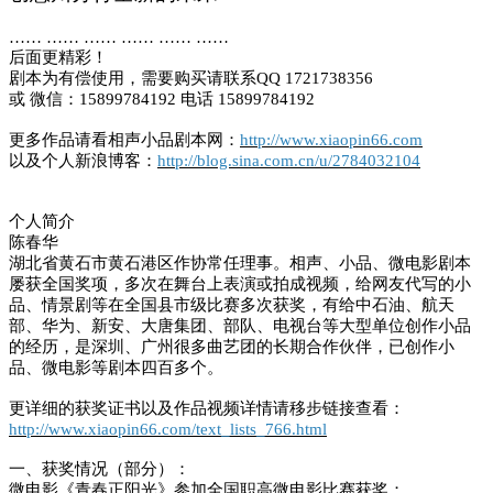
…… …… …… …… …… ……
后面更精彩！
剧本为有偿使用，需要购买请联系QQ 1721738356
或 微信：15899784192 电话 15899784192
更多作品请看相声小品剧本网：
http://www.xiaopin66.com
以及个人新浪博客：
http://blog.sina.com.cn/u/2784032104
个人简介
陈春华
湖北省黄石市黄石港区作协常任理事。相声、小品、微电影剧本
屡获全国奖项，多次在舞台上表演或拍成视频，给网友代写的小
品、情景剧等在全国县市级比赛多次获奖，有给中石油、航天
部、华为、新安、大唐集团、部队、电视台等大型单位创作小品
的经历，是深圳、广州很多曲艺团的长期合作伙伴，已创作小
品、微电影等剧本四百多个。
更详细的获奖证书以及作品视频详情请移步链接查看：
http://www.xiaopin66.com/text_lists_766.html
一、获奖情况（部分）：
微电影《青春正阳光》参加全国职高微电影比赛获奖；