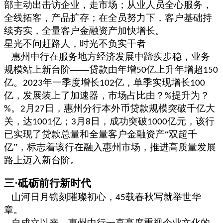
部主动出击访企业，走市场；从业人员全心服务，
全线拓客，产品扩存；在全员努力下，客户基础持
续夯实，全量客户金融资产加快增长
。
星光不问赶路人，时光不负实干者
惠州中行在服务地方经济发展中蹄疾步稳，业务
规模站上新台阶
——贷款由年增
亿上升年增超
50
150
亿。
年一季度增长
亿，单季实现增长
2023
102
100
亿，发展装上了加速器，市场占比由？
提升为？
%
。
月
日，惠州分行本外币贷款规模突破千亿大
%
2
27
关，达
亿；
月
日，成功突破
亿元，该行
1001
3
8
1000
已实现了贷款总量和全量客户金融资产“双超千
亿”，标志着该行在融入惠州市场，推进高质量发展
路上迈入新台阶。
三
·砥砺前行新时代
山河日月镌刻璀璨初心，
载春秋写就举世华
45
章。
自
成立以来，惠州中行一直高度重视企业文化的