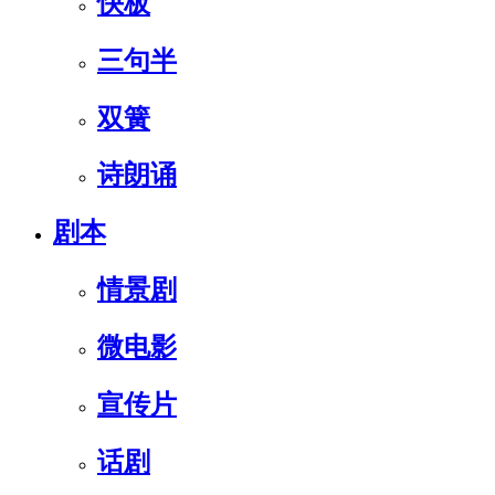
快板
三句半
双簧
诗朗诵
剧本
情景剧
微电影
宣传片
话剧