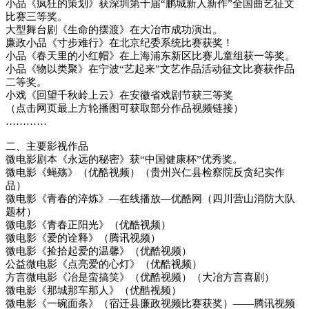
小品《疯狂的策划》获深圳第十届“鹏城新人新作”全国曲艺征文
比赛三等奖。
大型舞台剧《生命的摆渡》在大冶市成功演出。
廉政小品《寸步难行》在北京纪委系统比赛获奖！
小品《春天里的小红帽》在上海浦东新区比赛儿童组获一等奖。
小品《物以类聚》在宁波“艺起来”文艺作品活动征文比赛获作品
二等奖。
小戏《回望千秋岭上云》在安徽省戏剧节获三等奖
（点击网页最上方轮播图可获取部分作品视频链接）
…………
二、主要影视作品
微电影剧本《永远的秘密》获“中国健康杯”优秀奖。
微电影《蝇殇》（优酷视频）（贵州兴仁县检察院反贪纪实作
品）
微电影《青春的淬炼》—在线播放—优酷网（四川营山消防大队
题材）
微电影《青春正阳光》（优酷视频）
微电影《爱的诠释》（腾讯视频）
微电影《捡拾起爱的温馨》（优酷视频）
公益微电影《点亮爱的心灯》（优酷视频）
方言微电影《冶是蛮搞笑》（优酷视频）（大冶方言喜剧）
微电影《那城那车那人》（优酷视频）
微电影《一碗面条》（宿迁县廉政视频比赛获奖）——腾讯视频