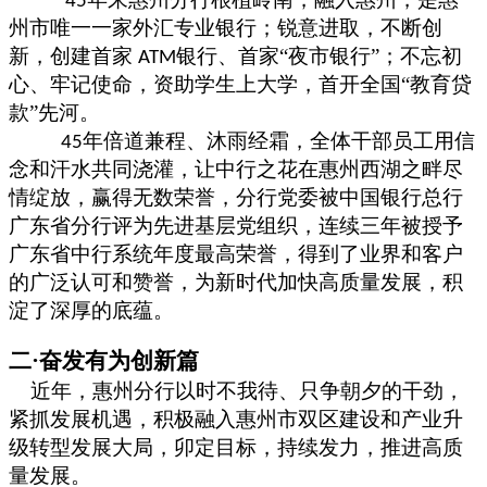
45
州市唯一一家外汇专业银行；锐意进取，不断创
新，创建首家
银行、首家“夜市银行”；不忘初
ATM
心、牢记使命，资助学生上大学，首开全国“教育贷
款”先河。
年倍道兼程、沐雨经霜，全体干部员工用信
45
念和汗水共同浇灌，让中行之花在惠州西湖之畔尽
情绽放，赢得无数荣誉，分行党委被中国银行总行
广东省分行评为先进基层党组织，连续三年被授予
广东省中行系统年度最高荣誉，得到了业界和客户
的广泛认可和赞誉，为新时代加快高质量发展，积
淀了深厚的底蕴。
二
·奋发有为创新篇
近年，惠州分行
以
时不我待、只争朝夕
的干劲
，
紧抓发展机遇，积极融入惠州市双区建设和产业升
级转型发展大局，卯定目标，持续发力，推进高质
量发展。